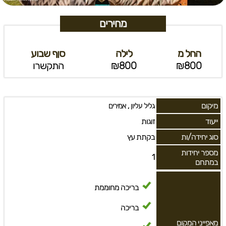
מחירים
החל מ
לילה
סןף שבוע
₪800
₪800
התקשרו
מיקום
,
גליל עליון
אמירים
ייעוד
זוגות
סוג יחידה/ות
בקתת עץ
מספר יחידות
1
במתחם
בריכה מחוממת
בריכה
מאפייני המקום