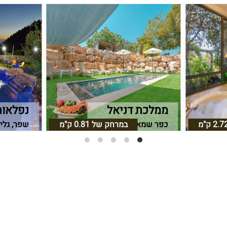
ממלכת דניאל
נפלאות
2.7 ק"מ
כפר שמאי, גליל עליון
במרחק של
0.81 ק"מ
שפר, גליל