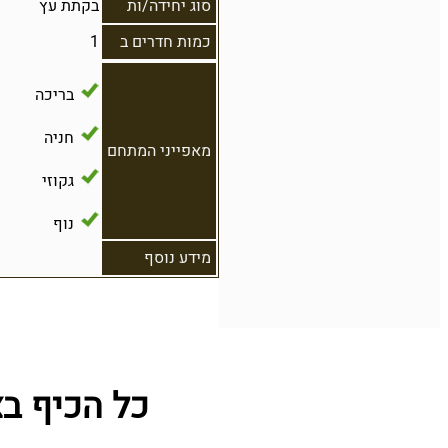
סוג יחידה/ות
בקתת עץ
כמות חדרים ב
1
בריכה
חניה
מאפייני המתחם
גקוזי
נוף
מידע נוסף
כל הכיף בצ