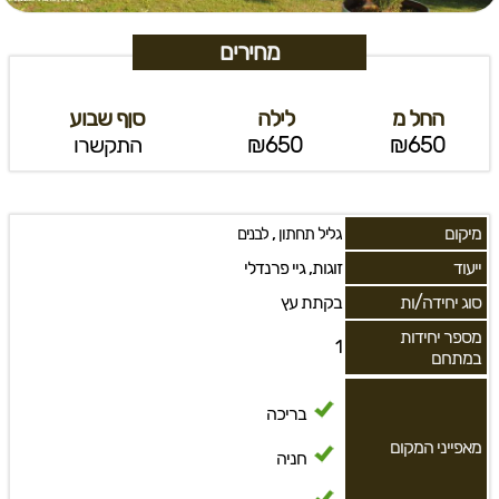
מחירים
החל מ
לילה
סןף שבוע
₪650
₪650
התקשרו
מיקום
,
גליל תחתון
לבנים
ייעוד
זוגות, גיי פרנדלי
סוג יחידה/ות
בקתת עץ
מספר יחידות
1
במתחם
בריכה
מאפייני המקום
חניה