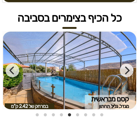
כל הכיף בצימרים בסביבה
קסם מבראשית
מגדל, גליל תחתון
במרחק של
2.42 ק"מ