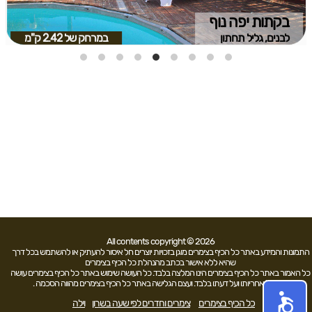
בקתות יפה נוף
לבנים, גליל תחתון
במרחק של
2.42 ק"מ
All contents copyright © 2026
התמונות והמידע באתר כל הכיף בצימרים מוגן בזכויות יוצרים חל איסור להעתיק או להשתמש בכל דרך
שהיא ללא אישור בכתב מהנהלת כל הכיף בצימרים
כל האמור באתר כל הכיף בצימרים הינו המלצה בלבד. כל העושה שימוש באתר כל הכיף בצימרים עושה
זאת על אחריותו ועל דעתו בלבד. ועצם הגלישה באתר כל הכיף בצימרים מהווה הסכמה .
כל הכיף בצימרים
צימרים וחדרים לפי שעה בשרון
וילה