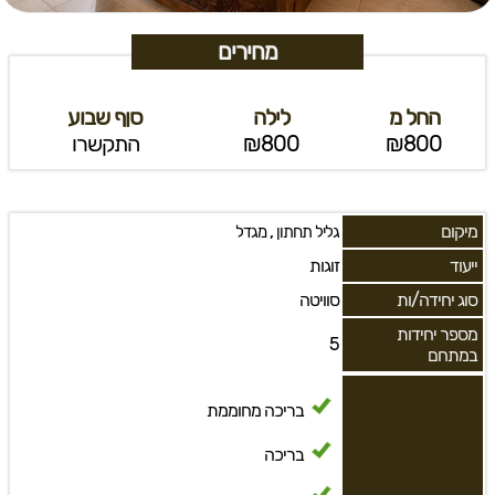
מחירים
החל מ
לילה
סןף שבוע
₪800
₪800
התקשרו
מיקום
,
גליל תחתון
מגדל
ייעוד
זוגות
סוג יחידה/ות
סוויטה
מספר יחידות
5
במתחם
בריכה מחוממת
בריכה