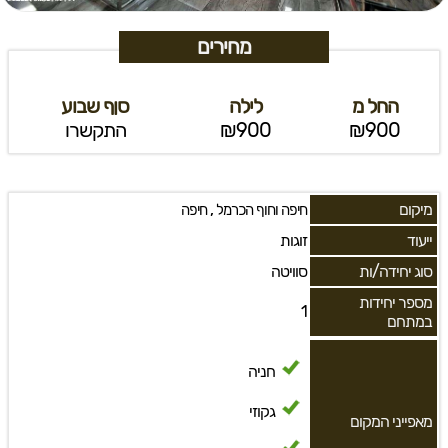
מחירים
החל מ
לילה
סןף שבוע
₪900
₪900
התקשרו
מיקום
,
חיפה וחוף הכרמל
חיפה
ייעוד
זוגות
סוג יחידה/ות
סוויטה
מספר יחידות
1
במתחם
חניה
גקוזי
מאפייני המקום