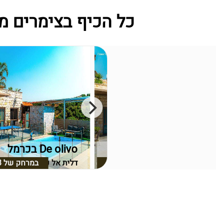
כל הכיף בצימרים מתחמי נופש ק
De olivo בכרמל
De olivo בכרמל
במרחק של
2.49 ק"מ
דלית אל כרמל, חיפה וחוף הכרמל
במרחק של
3
דלית אל כרמל, חיפה וחו