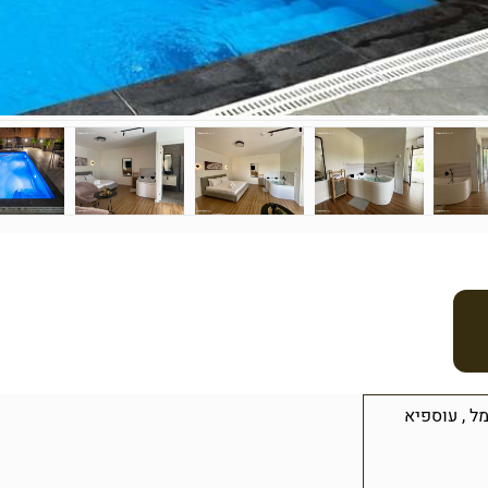
מל
,
עוספיא