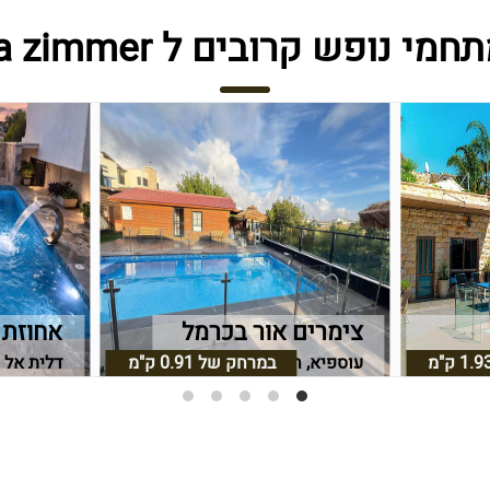
רובים ל Amora zimmer צימר אמורה
צימרים אור בכרמל
אחוזת 
1.9 ק"מ
ף הכרמל
במרחק של
עוספיא, חיפה וחוף הכרמל
0.91 ק"מ
דלית אל 