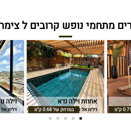
ים מתחמי נופש קרובים ל צימר
אחוזת וילה נדא
וילה נו
0.7 ק"מ
ף הכרמל
במרחק של
0.68 ק"מ
דלית אל כרמל, חיפה וחוף הכרמל
דלית אל 