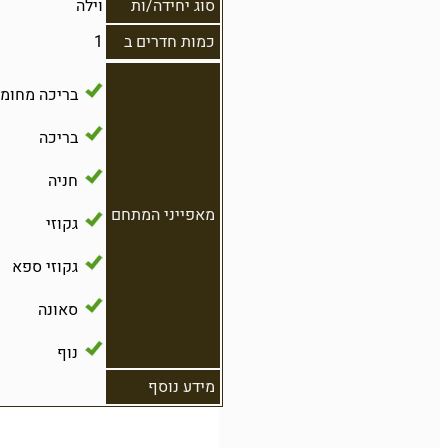
סוג יחידה/ות
וילה
כמות חדרים ב
1
בריכה מחומ
בריכה
חניה
מאפייני המתחם
גקוזי
גקוזי ספא
סאונה
נוף
מידע נוסף