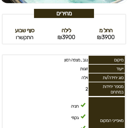
מחירים
החל מ
לילה
סןף שבוע
₪3900
₪3900
התקשרו
מיקום
,
נגב
מצפה רמון
ייעוד
זוגות
סוג יחידה/ות
וילה
מספר יחידות
2
במתחם
חניה
גקוזי
מאפייני המקום