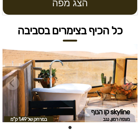
הצג מפה
כל הכיף בצימרים בסביבה
skyline קו הנוף
מצפה רמון, נגב
במרחק של
1.49 ק"מ