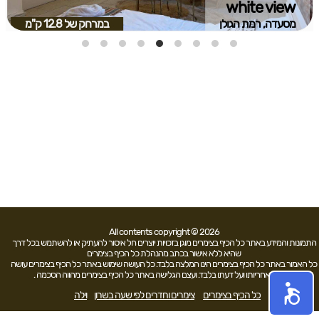
white view
מסעדה, רמת הגולן
במרחק של
12.8 ק"מ
All contents copyright © 2026
התמונות והמידע באתר כל הכיף בצימרים מוגן בזכויות יוצרים חל איסור להעתיק או להשתמש בכל דרך
שהיא ללא אישור בכתב מהנהלת כל הכיף בצימרים
כל האמור באתר כל הכיף בצימרים הינו המלצה בלבד. כל העושה שימוש באתר כל הכיף בצימרים עושה
זאת על אחריותו ועל דעתו בלבד. ועצם הגלישה באתר כל הכיף בצימרים מהווה הסכמה .
כל הכיף בצימרים
צימרים וחדרים לפי שעה בשרון
וילה