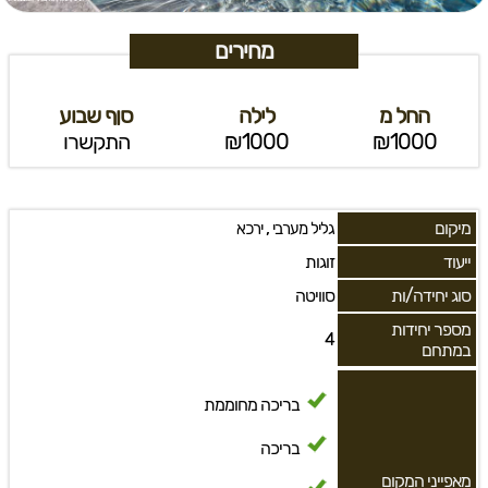
מחירים
החל מ
לילה
סןף שבוע
₪1000
₪1000
התקשרו
מיקום
,
גליל מערבי
ירכא
ייעוד
זוגות
סוג יחידה/ות
סוויטה
מספר יחידות
4
במתחם
בריכה מחוממת
בריכה
מאפייני המקום