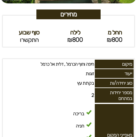
מחירים
החל מ
לילה
סןף שבוע
₪800
₪800
התקשרו
מיקום
,
חיפה וחוף הכרמל
דלית אל כרמל
ייעוד
זוגות
סוג יחידה/ות
בקתת עץ
מספר יחידות
2
במתחם
בריכה
חניה
מאפייני המקום