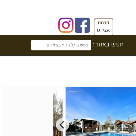
פרסם
אצלינו
חפש באתר :