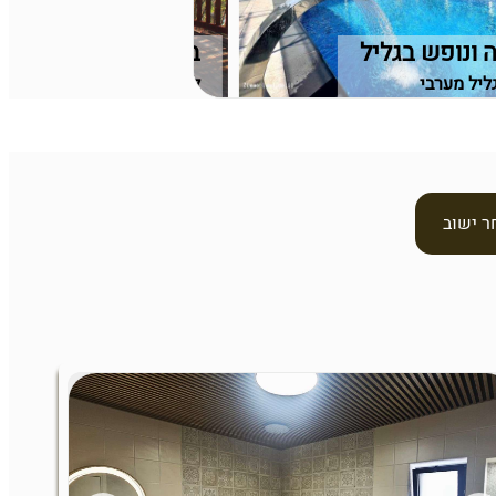
 ונופש בגליל
בקתות יפה נוף
גליל מערבי
לבנים, גליל תחתון
ר ישוב