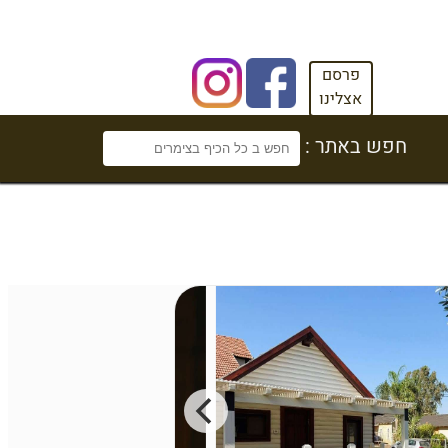
פרסם
אצלינו
חפש באתר :