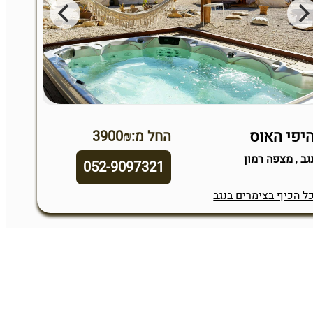
יפי האוס
החל מ:3900₪
גב
,
מצפה רמון
052-9097321
ל הכיף בצימרים בנגב