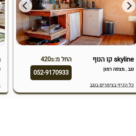
skyline קו הנוף
ה
החל מ:420₪
נגב
,
מצפה רמון
נ
052-9170933
כל הכיף בצימרים בנגב
כ