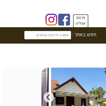
פרסם
אצלינו
חפש באתר :