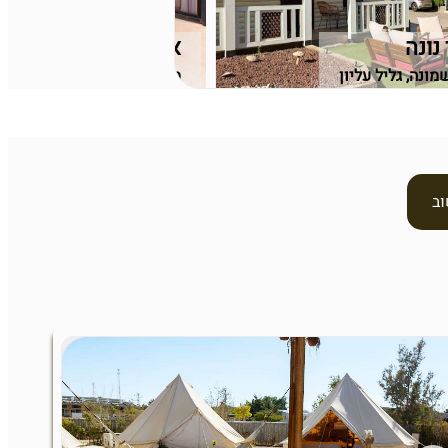
נונה
אחוזת שקד
מונה, גליל עליון
משמר הירדן, גליל עליון
וב