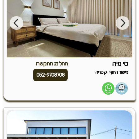
סי מיה
החל מ: התקשרו
,
מישור החוף
קיסריה
052-9708708