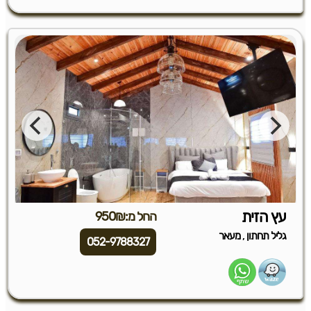
עץ הזית
החל מ:950₪
,
גליל תחתון
מעאר
052-9788327