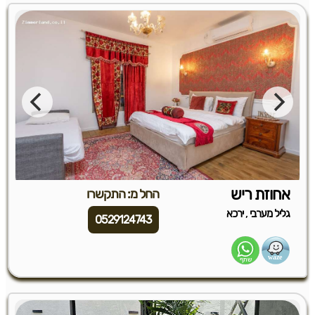
אחוזת ריש
החל מ: התקשרו
,
גליל מערבי
ירכא
0529124743